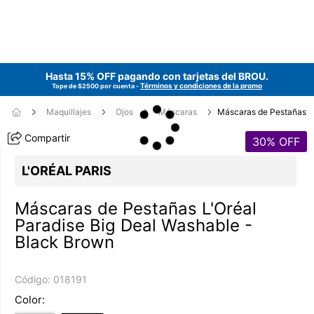
Hasta 15% OFF pagando con tarjetas del
BROU
.
Términos y condiciones de la promo
Tope de $2500 por cuenta -
Maquillajes
Ojos
Máscaras
Máscaras de Pestañas
Compartir
30
% OFF
L'ORÉAL PARIS
Máscaras de Pestañas L'Oréal
Paradise Big Deal Washable -
Black Brown
Código:
018191
Color: