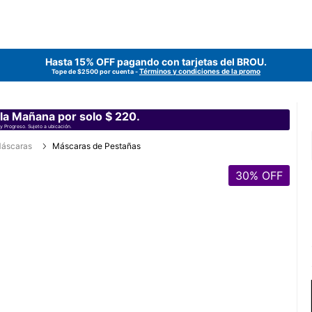
Hasta 15% OFF pagando con tarjetas del
BROU
.
Términos y condiciones de la promo
Tope de $2500 por cuenta -
 la Mañana por solo $ 220.
y Progreso. Sujeto a ubicación.
áscaras
Máscaras de Pestañas
30
% OFF