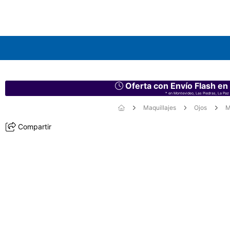
Oferta con Envío Flash en
* en Montevideo, Las Piedras, La Paz 
Maquillajes
Ojos
M
Compartir