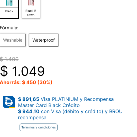
Black B
Black
rown
Fórmula:
Washable
Waterproof
$ 1.499
$
1.049
Ahorrás: $ 450 (30%)
$ 891,65
Visa PLATINIUM y Recompensa
Master Card Black Crédito
$ 944,10
con Visa (débito y crédito) y BROU
recompensa
Términos y condiciones