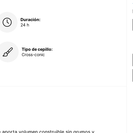
Duración:
24 h
Tipo de cepillo:
Cross-conic
e aporta volumen construible sin grumos y