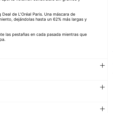
 Deal de L'Oréal Paris. Una máscara de
miento, dejándolas hasta un 62% más largas y
nte las pestañas en cada pasada mientras que
pa.
ciendo pequeños movimientos en zigzag para