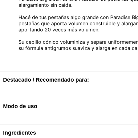
alargamiento sin caída.
Hacé de tus pestañas algo grande con Paradise Big
pestañas que aporta volumen construible y alarga
aportando 20 veces más volumen.
Su cepillo cónico voluminiza y separa uniformeme
su fórmula antigrumos suaviza y alarga en cada ca
Destacado / Recomendado para:
Modo de uso
· Aporta volumen
· 62% más largas
· 20 veces más volumen
· Fórmula antigrumos
Aplicar la máscara comenzando desde la base, ha
· Cepillo cónico
Ingredientes
cubrir cada pestaña con la fórmula.