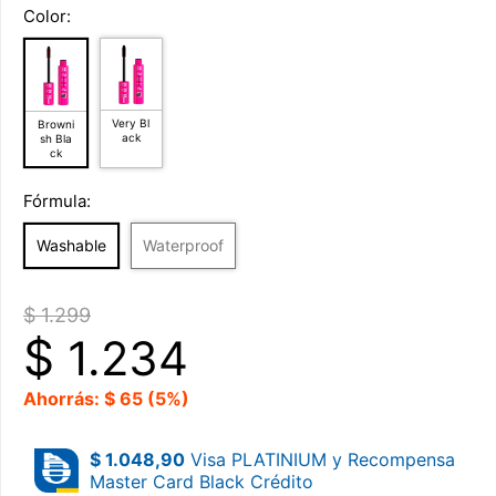
Color:
Very Bl
Browni
ack
sh Bla
ck
Fórmula:
Washable
Waterproof
$ 1.299
$
1.234
Ahorrás: $ 65 (5%)
$ 1.048,90
Visa PLATINIUM y Recompensa
Master Card Black Crédito