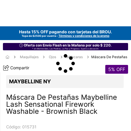
Hasta 15% OFF pagando con tarjetas del
BROU
.
Términos y condiciones de la promo
Tope de $2500 por cuenta -
Oferta con Envío Flash en la Mañana por solo $ 220.
* en Montevideo, Las Piedras, La Paz y Progreso. Sujeto a ubicación.
Maquillajes
Ojos
Máscaras
Máscara De Pestañas
Compartir
5
% OFF
MAYBELLINE NY
Máscara De Pestañas Maybelline
Lash Sensational Firework
Washable - Brownish Black
Código:
015731