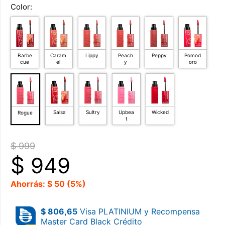
Color:
Barbe
Caram
Lippy
Peach
Peppy
Pomod
cue
el
y
oro
Salsa
Sultry
Upbea
Wicked
Rogue
t
$ 999
$
949
Ahorrás: $ 50 (5%)
$ 806,65
Visa PLATINIUM y Recompensa
Master Card Black Crédito