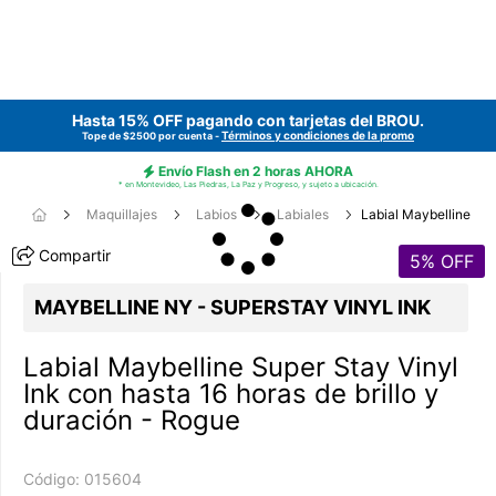
Hasta 15% OFF pagando con tarjetas del
BROU
.
Términos y condiciones de la promo
Tope de $2500 por cuenta -
Envío Flash en 2 horas AHORA
* en Montevideo, Las Piedras, La Paz y Progreso, y sujeto a ubicación.
Maquillajes
Labios
Labiales
Labial Maybelline
Compartir
5
% OFF
MAYBELLINE NY - SUPERSTAY VINYL INK
Labial Maybelline Super Stay Vinyl
Ink con hasta 16 horas de brillo y
duración - Rogue
Código:
015604