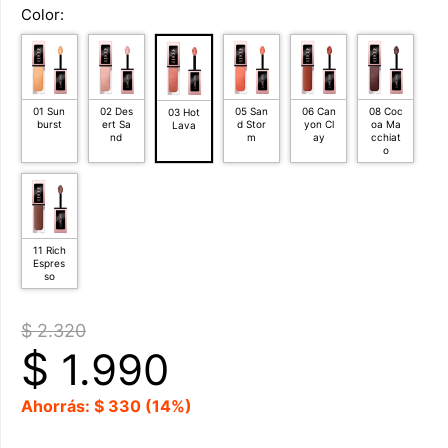
Color:
01 Sun
02 Des
05 San
06 Can
08 Coc
03 Hot
burst
ert Sa
d Stor
yon Cl
oa Ma
Lava
nd
m
ay
cchiat
o
11 Rich
Espres
so
$ 2.320
$
1.990
Ahorrás: $ 330 (14%)