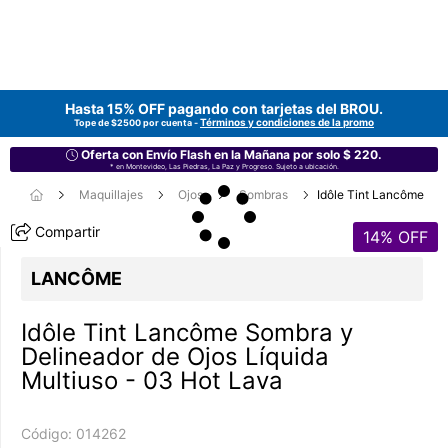
Hasta 15% OFF pagando con tarjetas del
BROU
.
Términos y condiciones de la promo
Tope de $2500 por cuenta -
Oferta con Envío Flash en la Mañana por solo $ 220.
* en Montevideo, Las Piedras, La Paz y Progreso. Sujeto a ubicación.
Maquillajes
Ojos
Sombras
Idôle Tint Lancôme
Compartir
14
% OFF
LANCÔME
Idôle Tint Lancôme Sombra y
Delineador de Ojos Líquida
Multiuso - 03 Hot Lava
Código:
014262