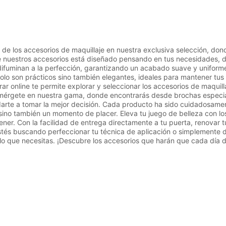
 de los accesorios de maquillaje en nuestra exclusiva selección, dond
 nuestros accesorios está diseñado pensando en tus necesidades, de
ifuminan a la perfección, garantizando un acabado suave y uniforme
olo son prácticos sino también elegantes, ideales para mantener tus 
 online te permite explorar y seleccionar los accesorios de maquill
mérgete en nuestra gama, donde encontrarás desde brochas especial
arte a tomar la mejor decisión. Cada producto ha sido cuidadosamen
 sino también un momento de placer. Eleva tu juego de belleza con lo
tener. Con la facilidad de entrega directamente a tu puerta, renovar 
tés buscando perfeccionar tu técnica de aplicación o simplemente d
 lo que necesitas. ¡Descubre los accesorios que harán que cada día de