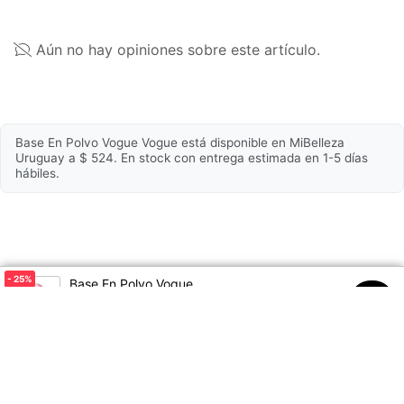
es la más actualizada, para asegurarte que es
adecuada para tu uso personal.
Zona de aplicación
Rostro
Aún no hay opiniones sobre este artículo.
Tipo de piel
Todos
Textura
Polvo
Presentación
9g
Base En Polvo Vogue Vogue está disponible en MiBelleza
Uruguay a $ 524. En stock con entrega estimada en 1-5 días
Color
Capuccino
hábiles.
Línea
Resist
Propiedades
- 25
%
Base En Polvo Vogue
Hipoalergénico
Sí
$699
$524
00
Apto para piel sensible
No
Es resistente al sudor
Sí
Resistente a la humedad
Sí