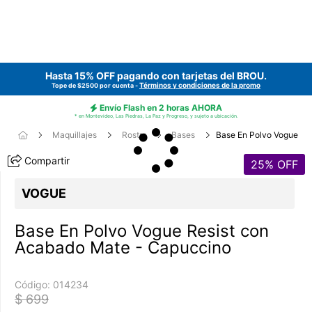
Hasta 15% OFF pagando con tarjetas del
BROU
.
Términos y condiciones de la promo
Tope de $2500 por cuenta -
Envío Flash en 2 horas AHORA
* en Montevideo, Las Piedras, La Paz y Progreso, y sujeto a ubicación.
Maquillajes
Rostro
Bases
Base En Polvo Vogue
Compartir
25
% OFF
VOGUE
Base En Polvo Vogue Resist con
Acabado Mate - Capuccino
Código:
014234
$ 699