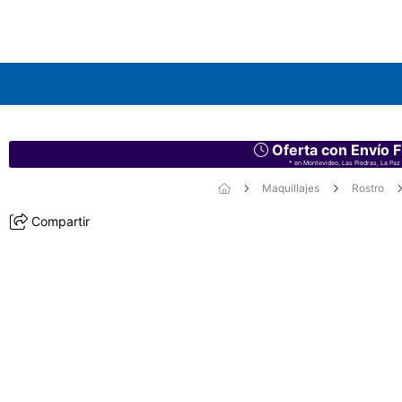
Oferta con Envío F
* en Montevideo, Las Piedras, La Paz 
Maquillajes
Rostro
Compartir