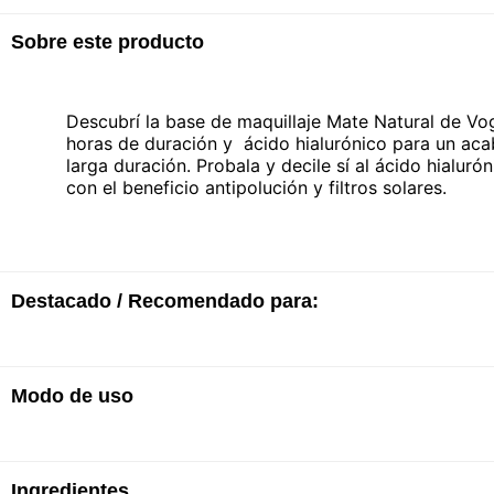
Sobre este producto
Descubrí la base de maquillaje Mate Natural de Vogu
horas de duración y ácido hialurónico para un aca
larga duración. Probala y decile sí al ácido hialur
con el beneficio antipolución y filtros solares.
Destacado / Recomendado para:
Modo de uso
· Larga duración
· Con filtro solar
· Con ácido hialurónico
· Todo tipo de piel
· Acabado mate
Ingredientes