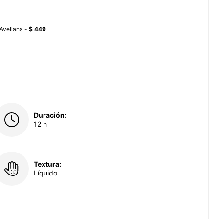
 Avellana -
$ 449
Duración:
12 h
Textura:
Líquido