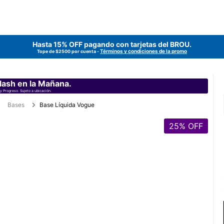
Hasta 15% OFF pagando con tarjetas del
BROU
.
Términos y condiciones de la promo
Tope de $2500 por cuenta -
lash en la Mañana.
y Progreso. Sujeto a ubicación.
Bases
Base Líquida Vogue
25
% OFF