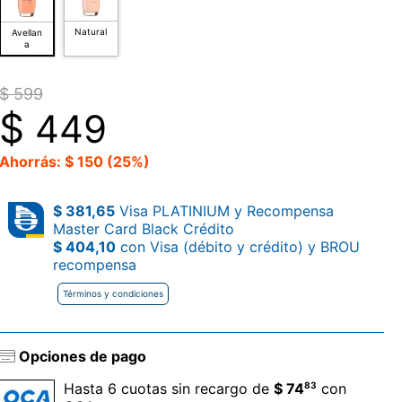
Natural
Avellan
a
$ 599
$
449
Ahorrás: $ 150 (25%)
$ 381,65
Visa PLATINIUM y Recompensa
Master Card Black Crédito
$ 404,10
con Visa (débito y crédito) y BROU
recompensa
Términos y condiciones
Opciones de pago
83
Hasta 6 cuotas sin recargo de
$ 74
con