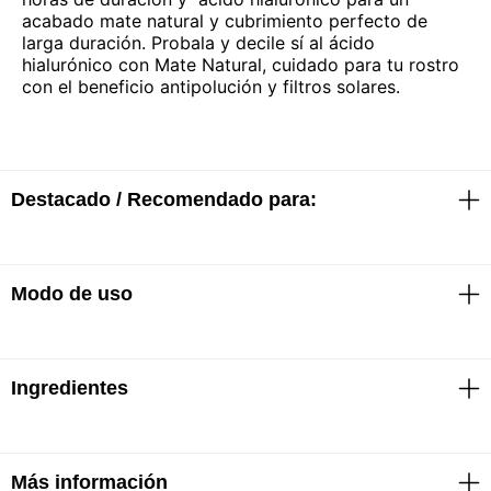
acabado mate natural y cubrimiento perfecto de
larga duración. Probala y decile sí al ácido
hialurónico con Mate Natural, cuidado para tu rostro
con el beneficio antipolución y filtros solares.
Destacado / Recomendado para:
Modo de uso
· Larga duración
· Con filtro solar
· Con ácido hialurónico
· Todo tipo de piel
· Acabado mate
Ingredientes
· Oprimir la válvula hasta sacar la cantidad de
· Antipolución
producto deseado
· Aplicar en el rostro de manera uniforme con la yema
de los dedos, con un pomo o brocha según la
preferencia
Más información
AQUA / WATER, DIMETHICONE, ALCOHOL DENAT,