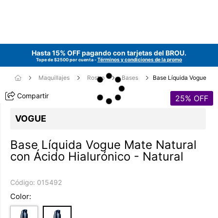
Hasta 15% OFF pagando con tarjetas del
BROU
.
Términos y condiciones de la promo
Tope de $2500 por cuenta -
Maquillajes
Rostro
Bases
Base Líquida Vogue
Compartir
25
% OFF
VOGUE
Base Líquida Vogue Mate Natural
con Ácido Hialurónico - Natural
Código:
015492
Color: