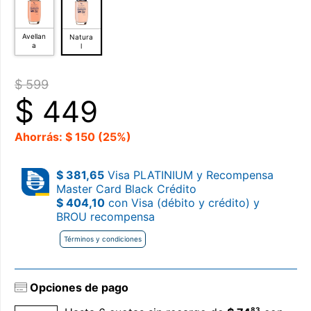
Avellan
Natura
a
l
$ 599
$
449
Ahorrás: $ 150 (25%)
$ 381,65
Visa PLATINIUM y Recompensa
Master Card Black Crédito
$ 404,10
con Visa (débito y crédito) y
BROU recompensa
Términos y condiciones
Opciones de pago
83