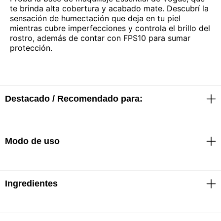
te brinda alta cobertura y acabado mate. Descubrí la
sensación de humectación que deja en tu piel
mientras cubre imperfecciones y controla el brillo del
rostro, además de contar con FPS10 para sumar
protección.
Destacado / Recomendado para:
Modo de uso
· Alta cobertura
· Acabado mate
· FPS10
· Aroma suave
Sacar el producto deseado del envase, aplicar en el
Ingredientes
rostro de manera uniforme con la yema de los dedos
o con una esponja según la preferencia.