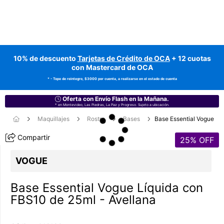
10% de descuento
Tarjetas de Crédito de OCA
+ 12 cuotas
con Mastercard de OCA
* - Tope de reintegro, $3000 por cuenta, a realizarse en el estado de cuenta
Oferta con Envío Flash en la Mañana.
* en Montevideo, Las Piedras, La Paz y Progreso. Sujeto a ubicación.
Maquillajes
Rostro
Bases
Base Essential Vogue
Compartir
25
% OFF
VOGUE
Base Essential Vogue Líquida con
FBS10 de 25ml - Avellana