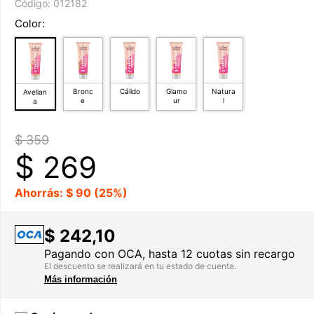
Código:
012182
Color:
Bronc
Cálido
Glamo
Natura
Avellan
e
ur
l
a
$ 359
$
269
Ahorrás: $ 90 (25%)
$ 242,10
Pagando con OCA, hasta 12 cuotas sin recargo
El descuento se realizará en tu estado de cuenta.
Más información