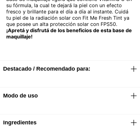
su fórmula, la cual te dejará la piel con un efecto
fresco y brillante para el día a día al instante. Cuidá
tu piel de la radiación solar con Fit Me Fresh Tint ya
que posee un alta protección solar con FPS50.
¡Apretá y disfrutá de los beneficios de esta base de
maquillaje!
Destacado / Recomendado para:
Modo de uso
· Look fresco y luminoso
· Controla el brillo
· Cuida la piel
· FPS50
Aplicar la base en el rostro y difuminarla con las
· Con vitamina C
Ingredientes
yemas de los dedos o con un aplicador