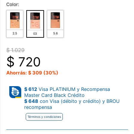
Color:
2.5
5.6
03
$ 1.029
$
720
Ahorrás: $ 309 (30%)
$ 612
Visa PLATINIUM y Recompensa
Master Card Black Crédito
$ 648
con Visa (débito y crédito) y BROU
recompensa
Términos y condiciones