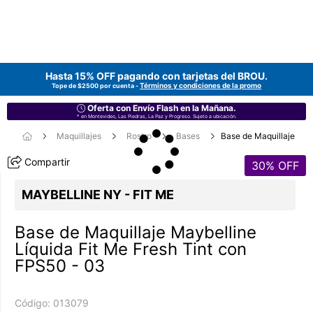
Hasta 15% OFF pagando con tarjetas del
BROU
.
Términos y condiciones de la promo
Tope de $2500 por cuenta -
Oferta con Envío Flash en la Mañana.
* en Montevideo, Las Piedras, La Paz y Progreso. Sujeto a ubicación.
Maquillajes
Rostro
Bases
Base de Maquillaje
Compartir
30
% OFF
MAYBELLINE NY - FIT ME
Base de Maquillaje Maybelline
Líquida Fit Me Fresh Tint con
FPS50 - 03
Código:
013079