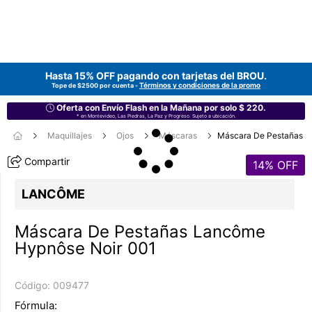
Hasta 15% OFF pagando con tarjetas del
BROU
.
Términos y condiciones de la promo
Tope de $2500 por cuenta -
Oferta con Envío Flash en la Mañana por solo $ 220.
* en Montevideo, Las Piedras, La Paz y Progreso. Sujeto a ubicación.
Maquillajes
Ojos
Máscaras
Máscara De Pestañas
Compartir
14
% OFF
LANCÔME
Máscara De Pestañas Lancôme
Hypnôse Noir 001
Código:
009477
Fórmula: