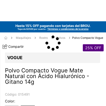
Hasta 15% OFF pagando con tarjetas del
BROU
.
Términos y condiciones de la promo
Tope de $2500 por cuenta -
Maquillajes
Rostro
Polvos
Polvo Compacto Vogue
Compartir
25
% OFF
VOGUE
Polvo Compacto Vogue Mate
Natural con Ácido Hialurónico -
Gitano 14g
Código:
015491
Color: