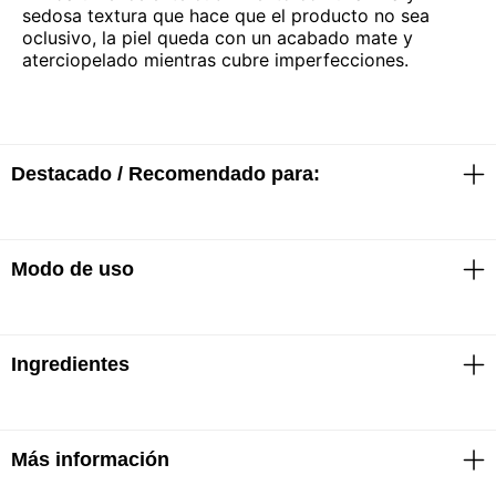
sedosa textura que hace que el producto no sea
oclusivo, la piel queda con un acabado mate y
aterciopelado mientras cubre imperfecciones.
Destacado / Recomendado para:
Modo de uso
· Larga duración
· Con filtro solar
· Con ácido hialurónico
· Todo tipo de piel
· Cobertura media
Ingredientes
· Tomar la cantidad suficiente de polvo quitando el
· Acabado mate
exceso de producto
· Antipolución
· Aplicar sobre la piel limpia, seca y humectada hasta
lograr el cubrimiento deseado
Más información
TALC, MAGNESIUM STEARATE, MAGNESIUM
CARBONATE, PARAFFINUM LIQUIDUM,