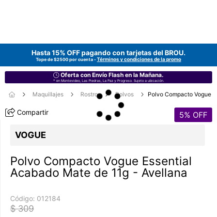
Hasta 15% OFF pagando con tarjetas del
BROU
.
Términos y condiciones de la promo
Tope de $2500 por cuenta -
Oferta con Envío Flash en la Mañana.
* en Montevideo, Las Piedras, La Paz y Progreso. Sujeto a ubicación.
Maquillajes
Rostro
Polvos
Polvo Compacto Vogue
Compartir
5
% OFF
VOGUE
Polvo Compacto Vogue Essential
Acabado Mate de 11g - Avellana
Código:
012184
$ 309