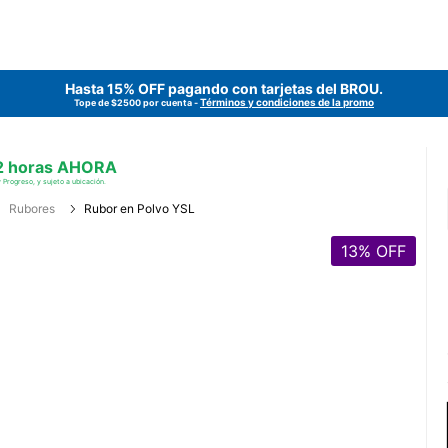
Hasta 15% OFF pagando con tarjetas del
BROU
.
Términos y condiciones de la promo
Tope de $2500 por cuenta -
 2 horas AHORA
 Progreso, y sujeto a ubicación.
Rubores
Rubor en Polvo YSL
13
% OFF