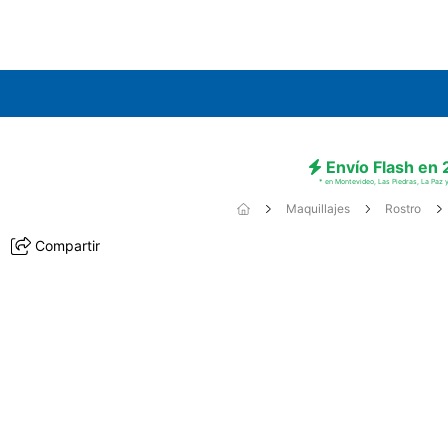
Envío Flash en
* en Montevideo, Las Piedras, La Paz y
Maquillajes
Rostro
Compartir