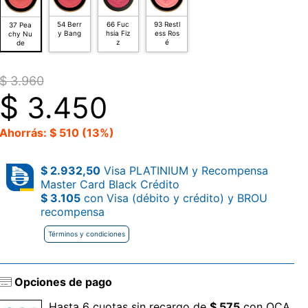
54 Berr
66 Fuc
93 Restl
37 Pea
y Bang
hsia Fiz
ess Ros
chy Nu
z
é
de
$ 3.960
$
3.450
Ahorrás: $ 510 (13%)
$ 2.932,50
Visa PLATINIUM y Recompensa
Master Card Black Crédito
$ 3.105
con Visa (débito y crédito) y BROU
recompensa
Términos y condiciones
Opciones de pago
Hasta 6 cuotas sin recargo de
$ 575
con OCA.