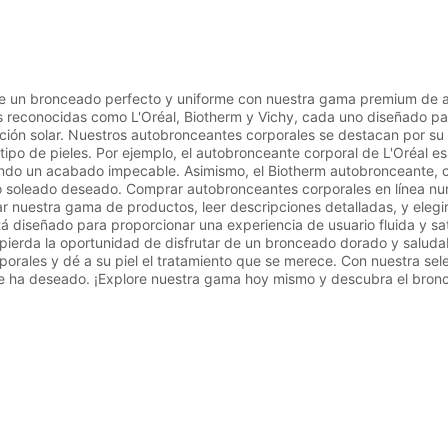
e un bronceado perfecto y uniforme con nuestra gama premium de au
reconocidas como L'Oréal, Biotherm y Vichy, cada uno diseñado para 
ción solar. Nuestros autobronceantes corporales se destacan por su
ipo de pieles. Por ejemplo, el autobronceante corporal de L'Oréal es
ndo un acabado impecable. Asimismo, el Biotherm autobronceante, con
 soleado deseado. Comprar autobronceantes corporales en línea nun
r nuestra gama de productos, leer descripciones detalladas, y eleg
tá diseñado para proporcionar una experiencia de usuario fluida y sa
ierda la oportunidad de disfrutar de un bronceado dorado y saludabl
orales y dé a su piel el tratamiento que se merece. Con nuestra sele
re ha deseado. ¡Explore nuestra gama hoy mismo y descubra el bron