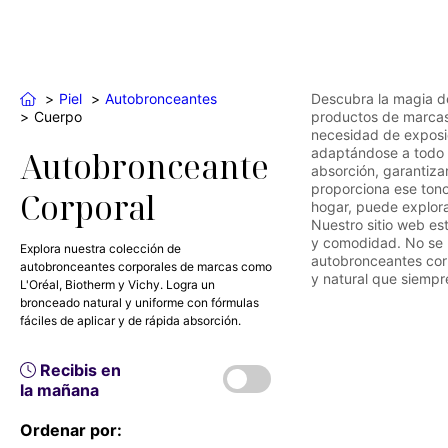
Piel
Autobronceantes
Descubra la magia d
Cuerpo
productos de marcas 
necesidad de exposi
adaptándose a todo t
Autobronceante
absorción, garantiza
proporciona ese tono
Corporal
hogar, puede explora
Nuestro sitio web es
y comodidad. No se p
Explora nuestra colección de
autobronceantes corp
autobronceantes corporales de marcas como
y natural que siemp
L'Oréal, Biotherm y Vichy. Logra un
bronceado natural y uniforme con fórmulas
fáciles de aplicar y de rápida absorción.
Recibis en
la mañana
Ordenar por: