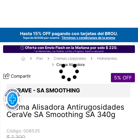
Hasta 15% OFF pagando con tarjetas del
BROU
.
Términos y condiciones de la promo
Tope de $2500 por cuenta -
Oferta con Envío Flash en la Mañana por solo $ 220.
* en Montevideo, Las Piedras, La Paz y Progreso. Sujeto a ubicación.
Piel
Cremas corporales
Hidratantes
Crema Alisadora
Compartir
5
% OFF
CERAVE - SA SMOOTHING
Crema Alisadora Antirugosidades
CeraVe SA Smoothing SA 340g
Código:
008535
$ 1.300