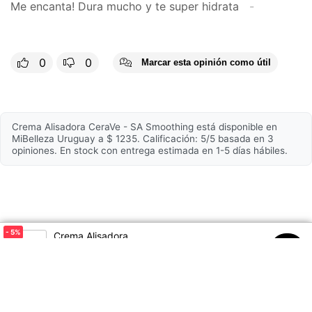
Me encanta! Dura mucho y te super hidrata
Hipoalergénico
Sí
Hidratante
Sí
0
0
Marcar esta opinión como útil
Composición
Urea, ácido salicílico, LHA,
Crema Alisadora CeraVe - SA Smoothing está disponible en
tres ceramidas esenciales,
Principales ingredientes
MiBelleza Uruguay a $ 1235. Calificación: 5/5 basada en 3
ácido hialuránico,
opiniones. En stock con entrega estimada en 1-5 días hábiles.
niacinamida
Con fragancia
No
- 5
%
Crema Alisadora
$1300
$1235
00