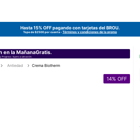
Hasta 15% OFF pagando con tarjetas del
BROU
.
Términos y condiciones de la promo
Tope de $2500 por cuenta -
h en la MañanaGratis.
y Progreso. Sujeto a ubicación.
Antiedad
Crema Biotherm
14
% OFF