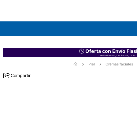
Oferta con Envío Flas
* en Montevideo, Las Piedras, La Paz 
Piel
Cremas faciales
Compartir