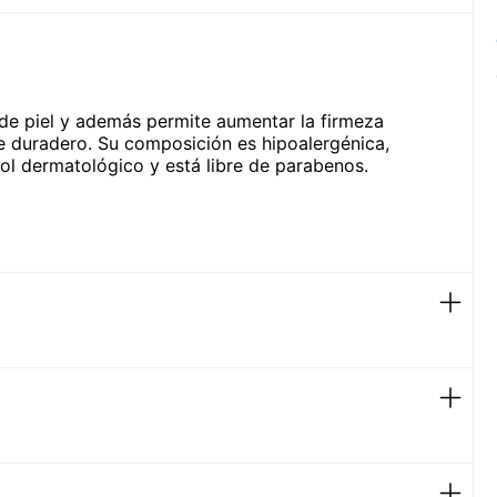
 de piel y además permite aumentar la firmeza
e duradero. Su composición es hipoalergénica,
rol dermatológico y está libre de parabenos.
mente más lisa, más luminosa y más tensa