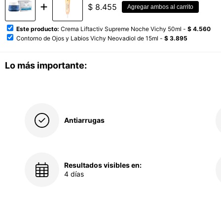
$
8.455
Agregar ambos al carrito
Este producto:
Crema Liftactiv Supreme Noche Vichy 50ml -
$ 4.560
Contorno de Ojos y Labios Vichy Neovadiol de 15ml -
$ 3.895
Lo más importante:
Antiarrugas
Resultados visibles en:
4 días