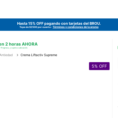
Hasta 15% OFF pagando con tarjetas del
BROU
.
Términos y condiciones de la promo
Tope de $2500 por cuenta -
 en 2 horas AHORA
 Progreso, y sujeto a ubicación.
Antiedad
Crema Liftactiv Supreme
5
% OFF