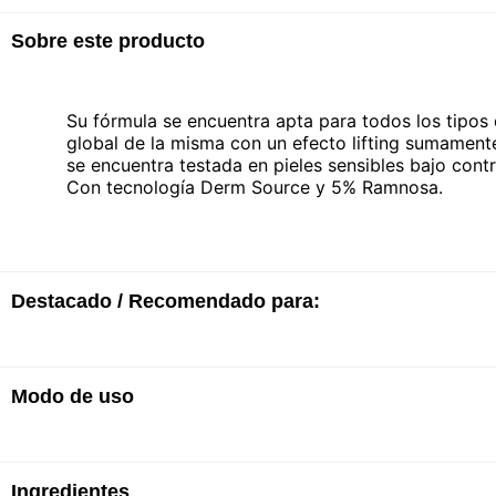
Sobre este producto
Su fórmula se encuentra apta para todos los tipos
global de la misma con un efecto lifting sumament
se encuentra testada en pieles sensibles bajo cont
Con tecnología Derm Source y 5% Ramnosa.
Destacado / Recomendado para:
Modo de uso
· A partir del cuarto día la piel se aprecia visible
· Brinda un acabado mate y aterciopelado
· Ofrece un bienestar extremo durante la noche
· Textura no grasa ni pegajosa
Aplicar uniformemente sobre el rostro cada noche.
· Hipoalergénica
Ingredientes