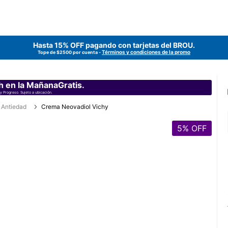
Hasta 15% OFF pagando con tarjetas del
BROU
.
Términos y condiciones de la promo
Tope de $2500 por cuenta -
h en la MañanaGratis.
y Progreso. Sujeto a ubicación.
Antiedad
Crema Neovadiol Vichy
5
% OFF