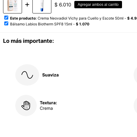
$
6.010
Agregar ambos al carrito
Este producto:
Crema Neovadiol Vichy para Cuello y Escote 50ml -
$ 4.
Bálsamo Labios Biotherm SPF8 15ml -
$ 1.070
Lo más importante:
Suaviza
Textura:
Crema