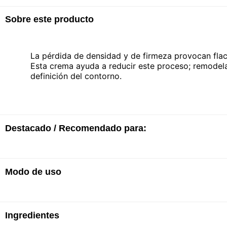
Sobre este producto
La pérdida de densidad y de firmeza provocan flacid
Esta crema ayuda a reducir este proceso; remodel
definición del contorno.
Destacado / Recomendado para:
Modo de uso
En 4 horas
· +46% de tonicidad
· +22% de extensibilidad
· +18% de firmeza
Ingredientes
Calentar la crema entre las manos.
En 8 semanas