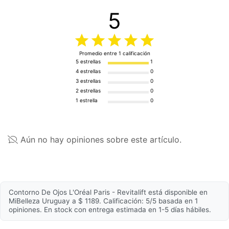
crosspolymer • ci 77891 / titanium dioxide •
5
Período del día
Mañana / Noche
isohexadecane • mica • polysorbate 80 • sorbitan
oleate • tin oxide • dimethicone/vinyl dimethicone
Zona de aplicación
Contorno de ojos
crosspolymer • dimethiconol • chlorphenesin •
phenoxyethanol.
Promedio entre
1
calificación
Volumen
15ml
5 estrellas
1
La lista de ingredientes de los productos se actualiza
4 estrellas
0
Textura
Crema
regularmente, verificá la del empaque que es la más
3 estrellas
0
actualizada, para asegurarte que es adecuada para
2 estrellas
0
tu uso personal.
1 estrella
0
Propiedades
Testeado
Sí
Aún no hay opiniones sobre este artículo.
dermatológicamente
Factor de protección
FPS20
Antiarrugas
Sí
Contorno De Ojos L'Oréal Paris - Revitalift está disponible en
Período de hidratación
24h
MiBelleza Uruguay a $ 1189. Calificación: 5/5 basada en 1
opiniones. En stock con entrega estimada en 1-5 días hábiles.
Hidratante
Sí