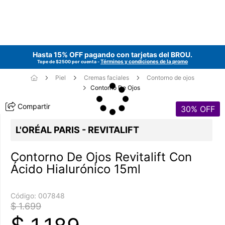
Hasta 15% OFF pagando con tarjetas del
BROU
.
Términos y condiciones de la promo
Tope de $2500 por cuenta -
Piel
Cremas faciales
Contorno de ojos
Contorno De Ojos
Compartir
30
% OFF
L'ORÉAL PARIS - REVITALIFT
Contorno De Ojos Revitalift Con
Ácido Hialurónico 15ml
Código:
007848
$ 1.699