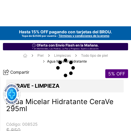
Hasta 15% OFF pagando con tarjetas del
BROU
.
Términos y condiciones de la promo
Tope de $2500 por cuenta -
Oferta con Envío Flash en la Mañana.
* en Montevideo, Las Piedras, La Paz y Progreso. Sujeto a ubicación.
Piel
Limpiezas
Todo tipo de piel
Agua Micelar Hidratante
Compartir
5
% OFF
CERAVE - LIMPIEZA
Agua Micelar Hidratante CeraVe
295ml
Código:
008525
$ 850