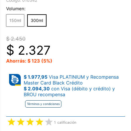
Código:
010342
Volumen:
150ml
300ml
$ 2.450
$
2.327
Ahorrás: $ 123 (5%)
$ 1.977,95
Visa PLATINIUM y Recompensa
Master Card Black Crédito
$ 2.094,30
con Visa (débito y crédito) y
BROU recompensa
Términos y condiciones
1
calificación