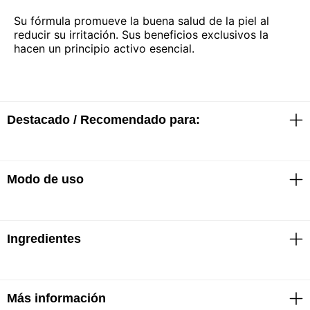
Su fórmula promueve la buena salud de la piel al
reducir su irritación. Sus beneficios exclusivos la
hacen un principio activo esencial.
Destacado / Recomendado para:
Modo de uso
· El primer gesto calmante para uso terapéutico
cotidiano
· Descongestiva
· Antioxidante
· Naturalmente rica en Selenio, un anti-oxidante
Ingredientes
· Rociar a unos 20cm del rostro
natural
· Dejar que el spray penetre en la piel durante unos 2
· Alivia y suaviza la piel
o 3 minutos
· Sin conservantes
· Calma la piel sensible y/o irritada por factores
Más información
Agua termal compuesta por bicarbonatos (396ppm),
externos (sol, tratamientos dermatológicos, etc)