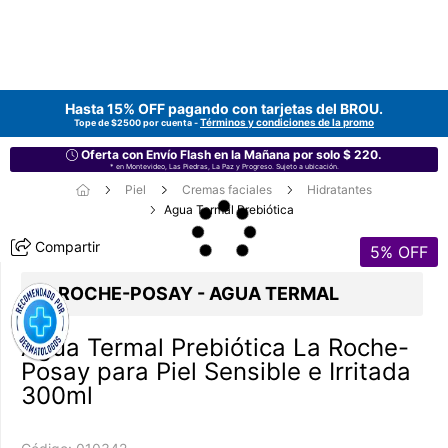
Hasta 15% OFF pagando con tarjetas del
BROU
.
Términos y condiciones de la promo
Tope de $2500 por cuenta -
Oferta con Envío Flash en la Mañana por solo $ 220.
* en Montevideo, Las Piedras, La Paz y Progreso. Sujeto a ubicación.
Piel
Cremas faciales
Hidratantes
Agua Termal Prebiótica
Compartir
5
% OFF
LA ROCHE-POSAY - AGUA TERMAL
Agua Termal Prebiótica La Roche-
Posay para Piel Sensible e Irritada
300ml