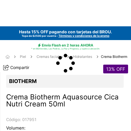
Hasta 15% OFF pagando con tarjetas del
BROU
.
Términos y condiciones de la promo
Tope de $2500 por cuenta -
Envío Flash en 2 horas AHORA
* en Montevideo, Las Piedras, La Paz y Progreso, y sujeto a ubicación.
Piel
Cremas faciales
Hidratantes
Crema Biotherm
Compartir
13
% OFF
BIOTHERM
Crema Biotherm Aquasource Cica
Nutri Cream 50ml
Código:
017951
Volumen: