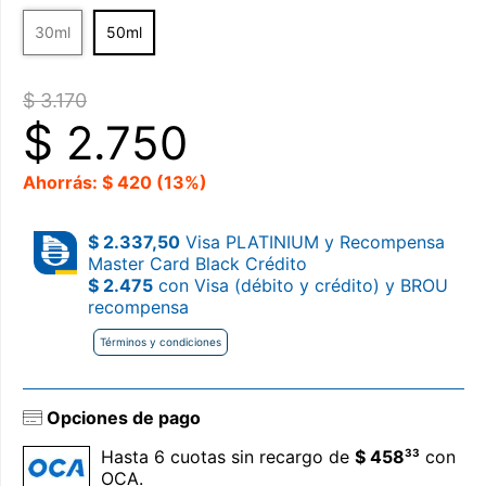
30ml
50ml
$ 3.170
$
2.750
Ahorrás: $ 420 (13%)
$ 2.337,50
Visa PLATINIUM y Recompensa
Master Card Black Crédito
$ 2.475
con Visa (débito y crédito) y BROU
recompensa
Términos y condiciones
Opciones de pago
33
Hasta 6 cuotas sin recargo de
$ 458
con
OCA.