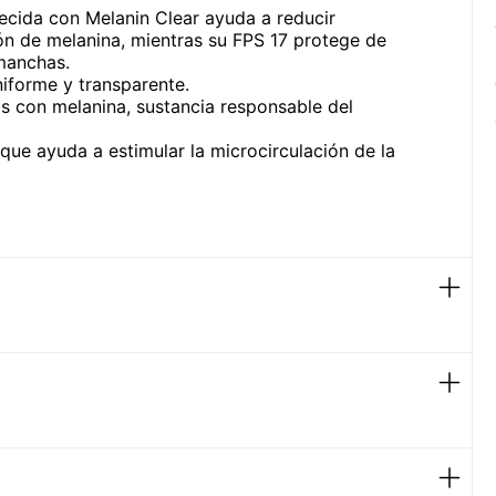
ecida con Melanin Clear ayuda a reducir
ón de melanina, mientras su FPS 17 protege de
manchas.
niforme y transparente.
 con melanina, sustancia responsable del
que ayuda a estimular la microcirculación de la
ello perfectamente limpios con movimientos
en la piel. Se puede aplicar también por la