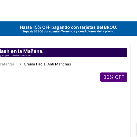
Hasta 15% OFF pagando con tarjetas del
BROU
.
Términos y condiciones de la promo
Tope de $2500 por cuenta -
lash en la Mañana.
y Progreso. Sujeto a ubicación.
dratantes
Crema Facial Anti Manchas
30
% OFF