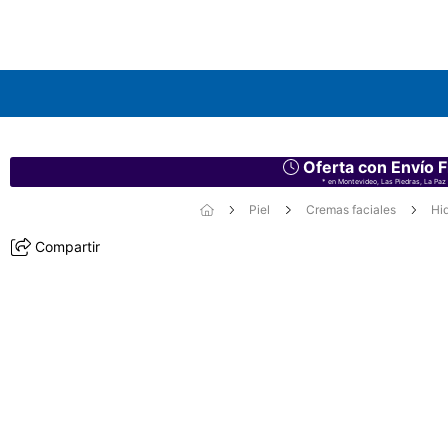
Oferta con Envío F
* en Montevideo, Las Piedras, La Paz 
Piel
Cremas faciales
Hi
Compartir