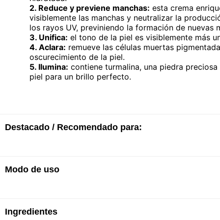
2. Reduce y previene manchas:
esta crema enriqu
visiblemente las manchas y neutralizar la producci
los rayos UV, previniendo la formación de nuevas 
3. Unifica:
el tono de la piel es visiblemente más u
4. Aclara:
remueve las células muertas pigmentadas
oscurecimiento de la piel.
5. Ilumina:
contiene turmalina, una piedra preciosa 
piel para un brillo perfecto.
Destacado / Recomendado para:
Modo de uso
· Piel hidratada durante todo el día.
· Manchas visiblemente reducidas.
· Piel con una tonalidad más uniforme.
· Revierte el oscurecimiento de la piel.
Aplicar todas las mañanas sobre el rostro y el cu
· Brinda una tez más brillante.
Ingredientes
circulares para una mejor penetración del producto 