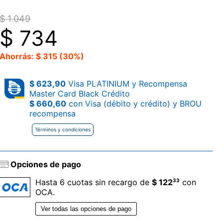
$ 1.049
$
734
Ahorrás: $ 315 (30%)
$ 623,90
Visa PLATINIUM y Recompensa
Master Card Black Crédito
$ 660,60
con Visa (débito y crédito) y BROU
recompensa
Términos y condiciones
Opciones de pago
33
Hasta 6 cuotas sin recargo de
$ 122
con
OCA.
Ver todas las opciones de pago