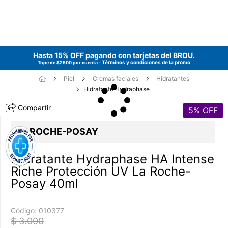
Hasta 15% OFF pagando con tarjetas del
BROU
.
Términos y condiciones de la promo
Tope de $2500 por cuenta -
Piel
Cremas faciales
Hidratantes
Hidratante Hydraphase
Compartir
5
% OFF
LA ROCHE-POSAY
Hidratante Hydraphase HA Intense
Riche Protección UV La Roche-
Posay 40ml
Código:
010377
$ 3.000