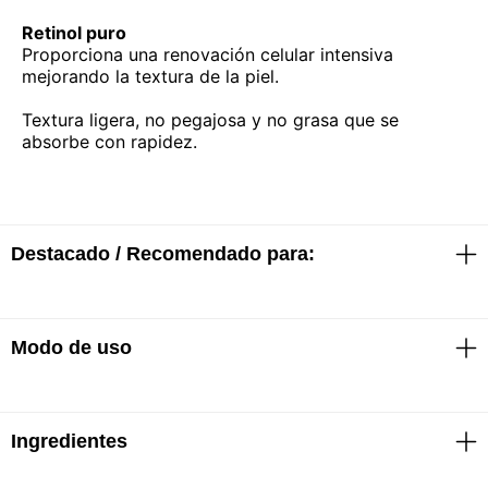
Retinol puro
Proporciona una renovación celular intensiva ​
mejorando la textura de la piel.
Textura ligera, no pegajosa y no grasa que se
absorbe con rapidez.
Destacado / Recomendado para:
Modo de uso
· Noche tras noche, más de 2 millones de células se
renuevan más rápidamente.
· Hasta -45% de manchas*
· Sin alcohol
Ingredientes
· Fase 1: Aplicar una vez cada 3 noches
· Sin silicona
· Fase 2: Cuando la piel se haya acostumbrado a la
· Sin colorantes