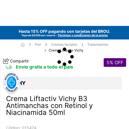
Hasta 15% OFF pagando con tarjetas del
BROU
.
Términos y condiciones de la promo
Tope de $2500 por cuenta -
Piel
Cremas faciales
Tratamientos
Crema Liftactiv Vichy
Compartir
5
% OFF
Envío gratis a todo el país
VICHY
Crema Liftactiv Vichy B3
Antimanchas con Retinol y
Niacinamida 50ml
Código:
015424