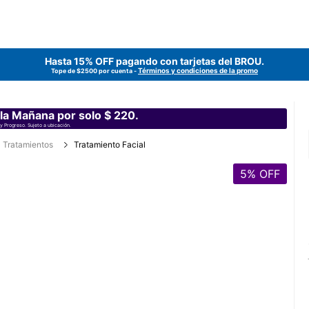
Hasta 15% OFF pagando con tarjetas del
BROU
.
Términos y condiciones de la promo
Tope de $2500 por cuenta -
 la Mañana por solo $ 220.
y Progreso. Sujeto a ubicación.
Tratamientos
Tratamiento Facial
5
% OFF