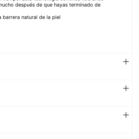
l, mucho después de que hayas terminado de
barrera natural de la piel
ra protectora de la piel​
ral de la piel​
área de los ojos, en caso de contacto aclarar.