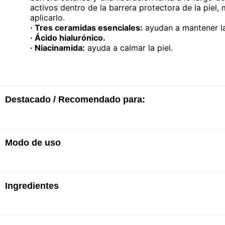
activos dentro de la barrera protectora de la pie
aplicarlo.
· Tres ceramidas esenciales:
ayudan a mantener la 
· Ácido hialurónico.
· Niacinamida:
ayuda a calmar la piel.
Destacado / Recomendado para:
Modo de uso
· Adecuado para piel normal a seca​
· Ceramidas: Ayudan a restaurar y mantener la barre
· Ácido hialurónico: Ayuda a retener la humedad natu
· No comedogénico, Sin perfume​
· Desarrollado con dermatólogos​
Ingredientes
Aplicar sobre la piel húmeda y aclarar evitando el 