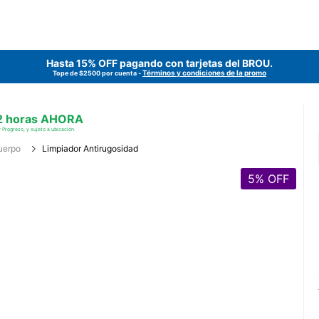
Hasta 15% OFF pagando con tarjetas del
BROU
.
Términos y condiciones de la promo
Tope de $2500 por cuenta -
 2 horas AHORA
 Progreso, y sujeto a ubicación.
uerpo
Limpiador Antirugosidad
5
% OFF