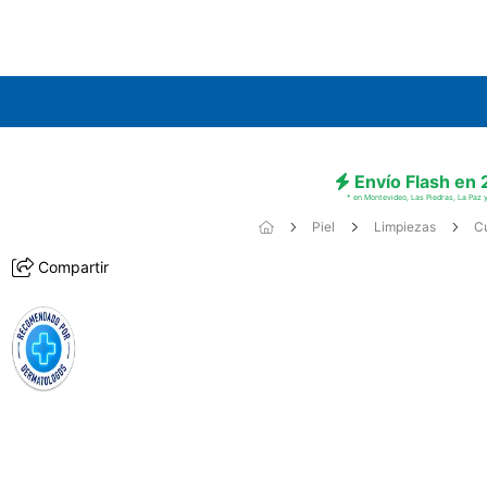
Envío Flash en
* en Montevideo, Las Piedras, La Paz y
Piel
Limpiezas
C
Compartir