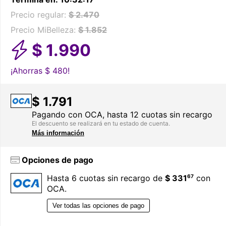
Precio regular:
$ 2.470
Precio MiBelleza:
$ 1.852
$ 1.990
¡Ahorras
$ 480!
$ 1.791
Pagando con OCA, hasta 12 cuotas sin recargo
El descuento se realizará en tu estado de cuenta.
Más información
Opciones de pago
67
Hasta 6 cuotas sin recargo de
$ 331
con
OCA.
Ver todas las opciones de pago