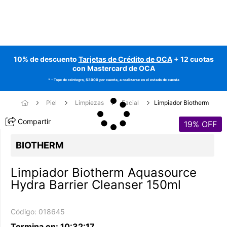
10% de descuento
Tarjetas de Crédito de OCA
+ 12 cuotas
con Mastercard de OCA
* - Tope de reintegro, $3000 por cuenta, a realizarse en el estado de cuenta
Piel
Limpiezas
Facial
Limpiador Biotherm
Compartir
19
% OFF
BIOTHERM
Limpiador Biotherm Aquasource
Hydra Barrier Cleanser 150ml
Código:
018645
Termina en:
10
:
32
:
17