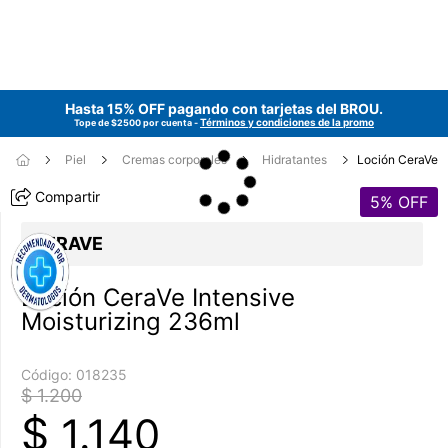
Hasta 15% OFF pagando con tarjetas del
BROU
.
Términos y condiciones de la promo
Tope de $2500 por cuenta -
Piel
Cremas corporales
Hidratantes
Loción CeraVe
Compartir
5
% OFF
CERAVE
Loción CeraVe Intensive
Moisturizing 236ml
Código:
018235
$ 1.200
$
1.140