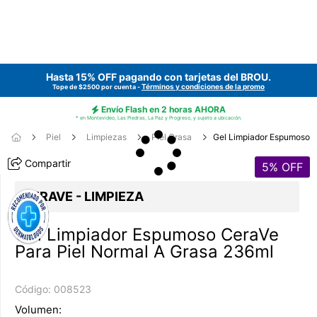
Hasta 15% OFF pagando con tarjetas del
BROU
.
Términos y condiciones de la promo
Tope de $2500 por cuenta -
Envío Flash en 2 horas AHORA
* en Montevideo, Las Piedras, La Paz y Progreso, y sujeto a ubicación.
Piel
Limpiezas
Piel Grasa
Gel Limpiador Espumoso
Compartir
5
% OFF
CERAVE - LIMPIEZA
Gel Limpiador Espumoso CeraVe
Para Piel Normal A Grasa 236ml
Código:
008523
Volumen: