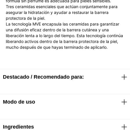
fórmula sin perfume es adecuada para pieles sensibles.
Tres ceramidas esenciales que actúan conjuntamente para
asegurar la hidratación y ayudar a restaurar la barrera
protectora de la piel.
La tecnología MVE encapsula las ceramidas para garantizar
una difusión eficaz dentro de la barrera cutánea y una
liberación lenta a lo largo del tiempo. Esta tecnología continúa
liberando activos dentro de la barrera protectora de la piel,
mucho después de que hayas terminado de aplicarlo.
Destacado / Recomendado para:
Modo de uso
· Limpia profundamente
· Refresca y calma la piel
· Hidrata de manera continua por hasta 24 horas
· Desarrollado con dermatólogos
· Sustituto de jabón. Se puede aplicar tanto en rostro
· Hipoalergénico
Ingredientes
como en cuerpo.