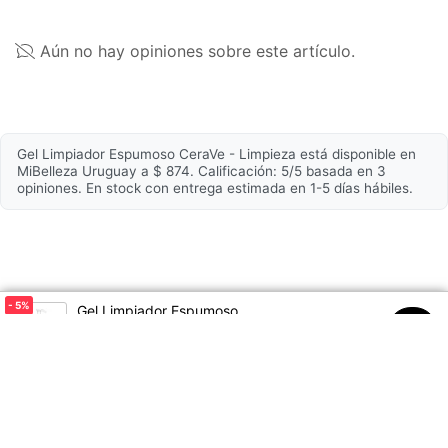
Propiedades
Aún no hay opiniones sobre este artículo.
Testeado
Sí
dermatológicamente
Comedogénico
No
Gel Limpiador Espumoso CeraVe - Limpieza está disponible en
MiBelleza Uruguay a $ 874. Calificación: 5/5 basada en 3
Apto para piel sensible
Sí
opiniones. En stock con entrega estimada en 1-5 días hábiles.
Hipoalergénico
Sí
Período de hidratación
24h
Hidratante
Sí
- 5
%
Gel Limpiador Espumoso
$920
Fórmula
Espumosa
$874
00
Composición
Ceramidas 1, 3, 6-ii, ácido