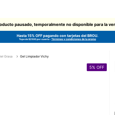
oducto pausado, temporalmente no disponible para la ve
Hasta 15% OFF pagando con tarjetas del
BROU
.
Términos y condiciones de la promo
Tope de $2500 por cuenta -
iel Grasa
Gel Limpiador Vichy
5
% OFF