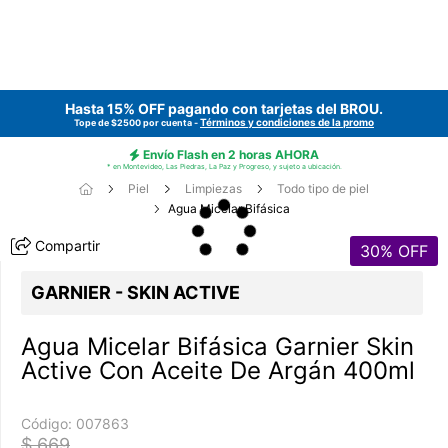
Hasta 15% OFF pagando con tarjetas del
BROU
.
Términos y condiciones de la promo
Tope de $2500 por cuenta -
Envío Flash en 2 horas AHORA
* en Montevideo, Las Piedras, La Paz y Progreso, y sujeto a ubicación.
Piel
Limpiezas
Todo tipo de piel
Agua Micelar Bifásica
Compartir
30
% OFF
GARNIER - SKIN ACTIVE
Agua Micelar Bifásica Garnier Skin
Active Con Aceite De Argán 400ml
Código:
007863
$ 669