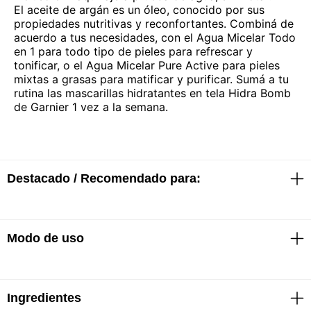
El aceite de argán es un óleo, conocido por sus
propiedades nutritivas y reconfortantes. Combiná de
acuerdo a tus necesidades, con el Agua Micelar Todo
en 1 para todo tipo de pieles para refrescar y
tonificar, o el Agua Micelar Pure Active para pieles
mixtas a grasas para matificar y purificar. Sumá a tu
rutina las mascarillas hidratantes en tela Hidra Bomb
de Garnier 1 vez a la semana.
Destacado / Recomendado para:
· Desmaquilla, limpia y nutre
Modo de uso
· Especial para maquillaje a prueba de agua
· Aceite de Argán tiene propiedades nutritivas y
reconfortantes
· Agitar el envase y fundir el agua con el aceite hasta
Ingredientes
conseguir un color homogéneo para una eficacia