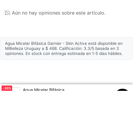
Testeado
Sí
Aún no hay opiniones sobre este artículo.
dermatológicamente
Apto para piel sensible
Sí
Hidratante
Sí
Agua Micelar Bifásica Garnier - Skin Active está disponible en
MiBelleza Uruguay a $ 468. Calificación: 3.3/5 basada en 3
opiniones. En stock con entrega estimada en 1-5 días hábiles.
Composición
Principales ingredientes
Aceite de Argán
- 30
%
Agua Micelar Bifásica
$669
$468
00