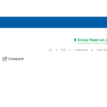
Envío Flash en
* en Montevideo, Las Piedras, La Paz y
Piel
Limpiezas
Todo tip
Compartir