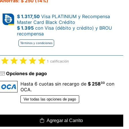
Ahorrás: $ 250 (14%)
$ 1.317,50
Visa PLATINIUM y Recompensa
Master Card Black Crédito
$ 1.395
con Visa (débito y crédito) y BROU
recompensa
Términos y condiciones
1
calificación
Opciones de pago
33
Hasta 6 cuotas sin recargo de
$ 258
con
OCA.
Ver todas las opciones de pago
Agregar al Carrito