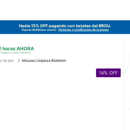
Hasta 15% OFF pagando con tarjetas del
BROU
.
Términos y condiciones de la promo
Tope de $2500 por cuenta -
 2 horas AHORA
 Progreso, y sujeto a ubicación.
o de piel
Mousse Limpieza Biotherm
14
% OFF