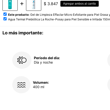
$
3.847
Agregar ambos al carrito
Este producto:
Gel de Limpieza Effaclar Micro Exfoliante para Piel Gra
Agua Termal Prebiótica La Roche-Posay para Piel Sensible e Irritada 150m
Lo más importante:
Período del día:
Día y noche
Volumen:
400 ml