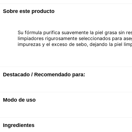
Sobre este producto
Su fórmula purifica suavemente la piel grasa sin r
limpiadores rigurosamente seleccionados para aseg
impurezas y el exceso de sebo, dejando la piel limp
Destacado / Recomendado para:
Modo de uso
· Regula la producción de sebo.
· Limpia y purifica la piel grasa.
· Apto para las pieles más sensibles y pieles bajo 
Ingredientes
· Tomar una pequeña cantidad de gel y hacer esp