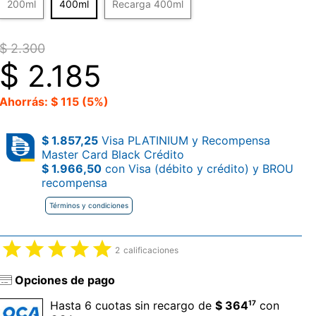
200ml
400ml
Recarga 400ml
$ 2.300
$
2.185
Ahorrás: $ 115 (5%)
$ 1.857,25
Visa PLATINIUM y Recompensa
Master Card Black Crédito
$ 1.966,50
con Visa (débito y crédito) y BROU
recompensa
Términos y condiciones
2
calificaciones
Opciones de pago
17
Hasta 6 cuotas sin recargo de
$ 364
con