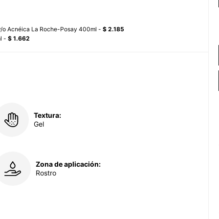
sa y/o Acnéica La Roche-Posay 400ml -
$ 2.185
l -
$ 1.662
Textura:
Gel
Zona de aplicación:
Rostro