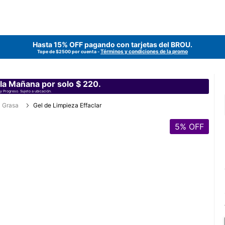
Hasta 15% OFF pagando con tarjetas del
BROU
.
Términos y condiciones de la promo
Tope de $2500 por cuenta -
 la Mañana por solo $ 220.
y Progreso. Sujeto a ubicación.
l Grasa
Gel de Limpieza Effaclar
5
% OFF