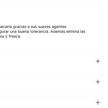
esecarla gracias a sus suaves agentes
urar una buena tolerancia. Además elimina las
ia y fresca.
tratamiento acneico.
uma sobre la palma de la mano húmeda.