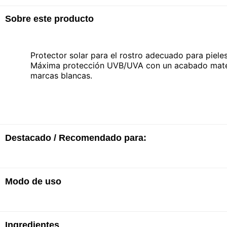
Sobre este producto
Protector solar para el rostro adecuado para piele
Máxima protección UVB/UVA con un acabado mate an
marcas blancas.
Destacado / Recomendado para:
· Textura no grasa
Modo de uso
· No pegajoso
· Sin marcas blancas
· Para pieles mixtas a grasas
· Unifica el tono
Ingredientes
· FPS50+
· Aplicar 30 minutos antes de la exposición solar