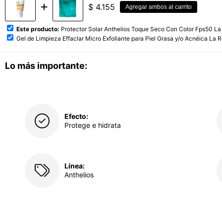
$
4.155
Agregar ambos al carrito
Este producto:
Protector Solar Anthelios Toque Seco Con Color Fps50 L
Gel de Limpieza Effaclar Micro Exfoliante para Piel Grasa y/o Acnéica 
Lo más importante:
Efecto:
Protege e hidrata
Línea:
Anthelios