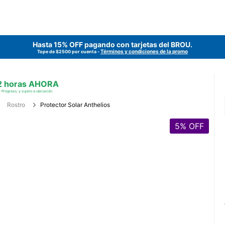
Hasta 15% OFF pagando con tarjetas del
BROU
.
Términos y condiciones de la promo
Tope de $2500 por cuenta -
 2 horas AHORA
 Progreso, y sujeto a ubicación.
Rostro
Protector Solar Anthelios
5
% OFF