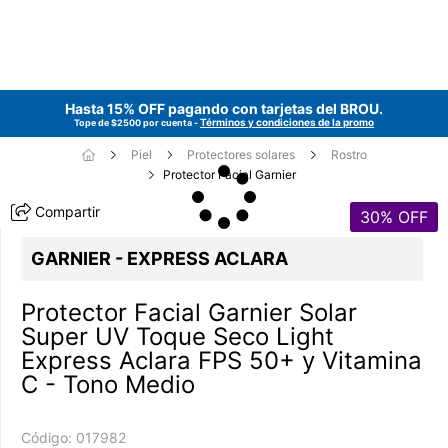
Hasta 15% OFF pagando con tarjetas del
BROU
.
Términos y condiciones de la promo
Tope de $2500 por cuenta -
Piel
Protectores solares
Rostro
Protector Facial Garnier
Compartir
30
% OFF
GARNIER - EXPRESS ACLARA
Protector Facial Garnier Solar
Super UV Toque Seco Light
Express Aclara FPS 50+ y Vitamina
C - Tono Medio
Código:
017982