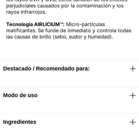
perjudiciales causados por la contaminación y los
rayos infrarrojos.
Tecnología AIRLICIUM™:
Micro-partículas
matificantes. Se funde de inmediato y controla todas
las causas de brillo (sebo, sudor y humedad).
Destacado / Recomendado para:
Modo de uso
· Resistente al agua
· No deja marcas blancas
· Sin fragancia
· Seco al tacto
· Probado bajo control dermatológico
Ingredientes
· Aplicar como el último paso de rutina de cuidado de
· Probado contra alergias
la piel. Adecuado para usar debajo del maquillaje.
· Con agua termal de La Roche-Posay
· Aplicar la pantalla solar justo antes de la exposición.