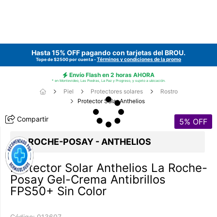
Hasta 15% OFF pagando con tarjetas del
BROU
.
Términos y condiciones de la promo
Tope de $2500 por cuenta -
Envío Flash en 2 horas AHORA
* en Montevideo, Las Piedras, La Paz y Progreso, y sujeto a ubicación.
Piel
Protectores solares
Rostro
Protector Solar Anthelios
Compartir
5
% OFF
LA ROCHE-POSAY - ANTHELIOS
Protector Solar Anthelios La Roche-
Posay Gel-Crema Antibrillos
FPS50+ Sin Color
Código:
013607