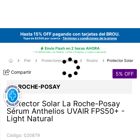
Hasta 15% OFF pagando con tarjetas del
BROU
.
Términos y condiciones de la promo
Tope de $2500 por cuenta -
Envío Flash en 2 horas AHORA
* en Montevideo, Las Piedras, La Paz y Progreso, y sujeto a ubicación.
Piel
Protectores solares
Rostro
Protector Solar
Compartir
5
% OFF
LA ROCHE-POSAY
Protector Solar La Roche-Posay
Sérum Anthelios UVAIR FPS50+ -
Light Natural
Código:
020879