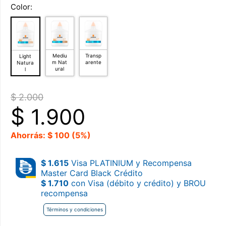
Color:
Mediu
Transp
Light
m Nat
arente
Natura
ural
l
$ 2.000
$
1.900
Ahorrás: $ 100 (5%)
$ 1.615
Visa PLATINIUM y Recompensa
Master Card Black Crédito
$ 1.710
con Visa (débito y crédito) y BROU
recompensa
Términos y condiciones