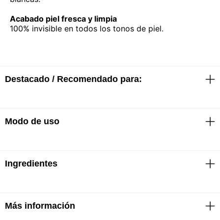
Acabado piel fresca y limpia
100% invisible en todos los tonos de piel.
Destacado / Recomendado para:
Modo de uso
· FPS50+
· Antioxidante 16 horas
· Hidratación por 24 horas
· Textura ultraligera
Aplicar sobre el rostro, cuello y escote una cantidad
Ingredientes
equivalente a dos dedos de producto antes de la
exposición solar.
Más información
· Ácido hialurónico
Molécula de referencia para mantener la piel