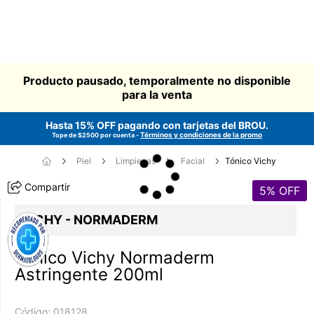
Producto pausado, temporalmente no disponible
para la venta
Hasta 15% OFF pagando con tarjetas del
BROU
.
Términos y condiciones de la promo
Tope de $2500 por cuenta -
Piel
Limpiezas
Facial
Tónico Vichy
Compartir
5
% OFF
VICHY - NORMADERM
Tónico Vichy Normaderm
Astringente 200ml
Código:
018128