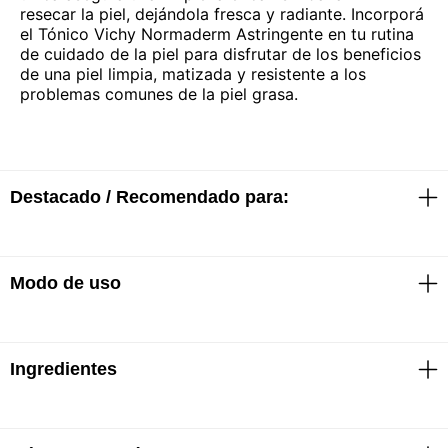
resecar la piel, dejándola fresca y radiante. Incorporá
el Tónico Vichy Normaderm Astringente en tu rutina
de cuidado de la piel para disfrutar de los beneficios
de una piel limpia, matizada y resistente a los
problemas comunes de la piel grasa.
Destacado / Recomendado para:
Modo de uso
· Adecuado para todas las edades
· Zona de aplicación: rostro
· Desde la primera aplicación, los poros se cierran y
la piel se matifica
· Textura: ligera y fácil de aplicar
Ingredientes
· Aplicar con un algodón antes del cuidado diario, por
· Tipo de piel: piel sensible, con imperfecciones
la mañana y la noche
· Sin jabón
· Sin necesidad de enjuagar
· Hipoalergénico
· Evitar el contorno de los ojos
· Sin fenoxietanol