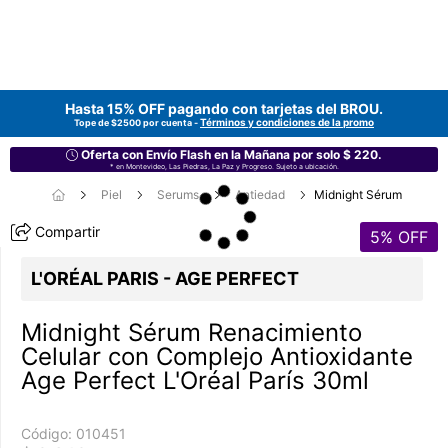
Hasta 15% OFF pagando con tarjetas del
BROU
.
Términos y condiciones de la promo
Tope de $2500 por cuenta -
Oferta con Envío Flash en la Mañana por solo $ 220.
* en Montevideo, Las Piedras, La Paz y Progreso. Sujeto a ubicación.
Piel
Serums
Antiedad
Midnight Sérum
Compartir
5
% OFF
L'ORÉAL PARIS - AGE PERFECT
Midnight Sérum Renacimiento
Celular con Complejo Antioxidante
Age Perfect L'Oréal París 30ml
Código:
010451