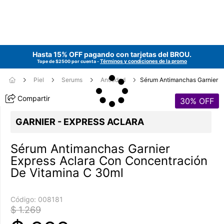
Hasta 15% OFF pagando con tarjetas del
BROU
.
Términos y condiciones de la promo
Tope de $2500 por cuenta -
Piel
Serums
Antiedad
Sérum Antimanchas Garnier
Compartir
30
% OFF
GARNIER - EXPRESS ACLARA
Sérum Antimanchas Garnier
Express Aclara Con Concentración
De Vitamina C 30ml
Código:
008181
$ 1.269