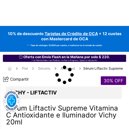
10% de descuento
Tarjetas de Crédito de OCA
+ 12 cuotas
con Mastercard de OCA
* - Tope de reintegro, $3000 por cuenta, a realizarse en el estado de cuenta
Oferta con Envío Flash en la Mañana por solo $ 220.
* en Montevideo, Las Piedras, La Paz y Progreso. Sujeto a ubicación.
Piel
Serums
Antiedad
Sérum Liftactiv Supreme
Compartir
30
% OFF
VICHY - LIFTACTIV
Sérum Liftactiv Supreme Vitamina
C Antioxidante e Iluminador Vichy
20ml