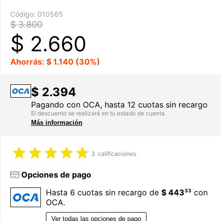
Código:
010565
$ 3.800
$
2.660
Ahorrás: $ 1.140 (30%)
$ 2.394
Pagando con OCA, hasta 12 cuotas sin recargo
El descuento se realizará en tu estado de cuenta.
Más información
3
calificaciones
Opciones de pago
33
Hasta 6 cuotas sin recargo de
$ 443
con
OCA.
Ver todas las opciones de pago