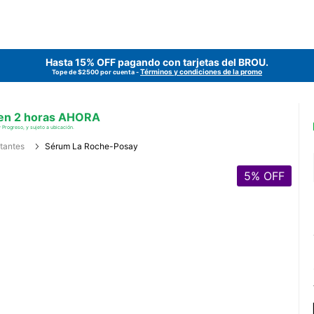
Hasta 15% OFF pagando con tarjetas del
BROU
.
Términos y condiciones de la promo
Tope de $2500 por cuenta -
 en 2 horas AHORA
 Progreso, y sujeto a ubicación.
tantes
Sérum La Roche-Posay
5
% OFF