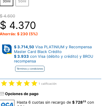
30ml
50ml
$ 4.600
$
4.370
Ahorrás: $ 230 (5%)
$ 3.714,50
Visa PLATINIUM y Recompensa
Master Card Black Crédito
$ 3.933
con Visa (débito y crédito) y BROU
recompensa
Términos y condiciones
1
calificación
Opciones de pago
33
Hasta 6 cuotas sin recargo de
$ 728
con