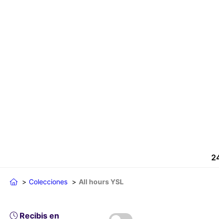
24
Colecciones
All hours YSL
Recibis en