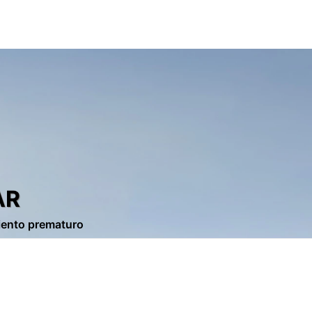
AR
miento prematuro