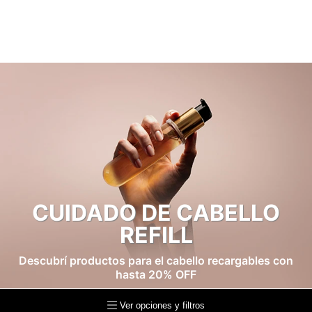
CUIDADO DE CABELLO
REFILL
Descubrí productos para el cabello recargables con
hasta 20% OFF
Ver opciones y filtros