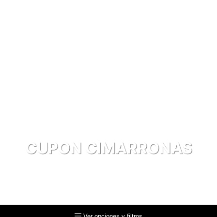
CUPON CIMARRONAS
Explora La Roche-Posay para un cuidado excepcional:
Effaclar para pieles grasas, protectores solares
avanzados y más, diseñados para una piel saludable y
radiante.
Ver opciones y filtros