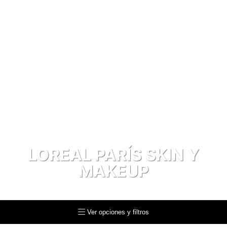
LOREAL PARÍS SKIN Y
MAKEUP
Loreal París skin y makeup
Ver opciones y filtros